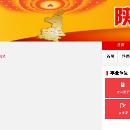
首页
首页
陕西
频道
事业单位
考试用书
直播课